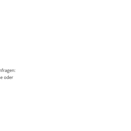
nfragen:
se oder